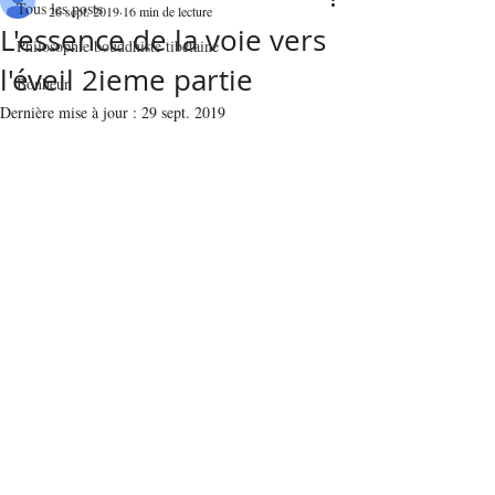
Tous les posts
26 sept. 2019
16 min de lecture
L'essence de la voie vers
Philosophie bouddhiste tibétaine
l'éveil 2ieme partie
Bonheur
Dernière mise à jour :
29 sept. 2019