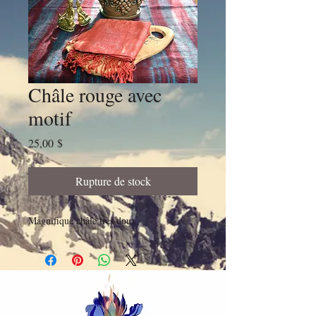
Châle rouge avec
motif
Prix
25,00 $
Rupture de stock
Magnifique châle très doux