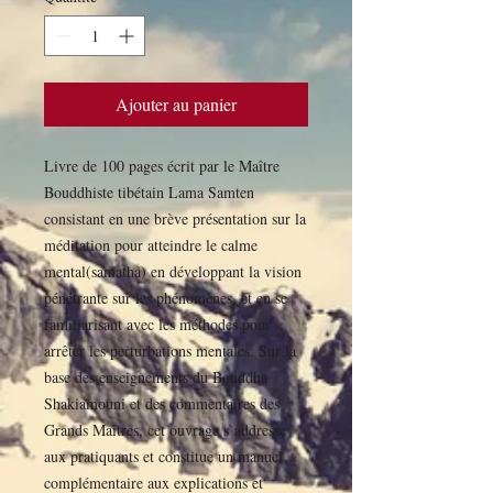
Ajouter au panier
Livre de 100 pages écrit par le Maître
Bouddhiste tibétain Lama Samten
consistant en une brève présentation sur la
méditation pour atteindre le calme
mental(samatha) en développant la vision
pénétrante sur les phénomènes, et en se
familiarisant avec les méthodes pour
arrêter les perturbations mentales. Sur la
base des enseignements du Bouddha
Shakiamouni et des commentaires des
Grands Maîtres, cet ouvrage s`addresse
aux pratiquants et constitue un manuel
complémentaire aux explications et