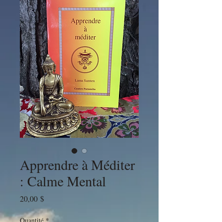
Apprendre à Méditer
: Calme Mental
Prix
20,00 $
Quantité
*