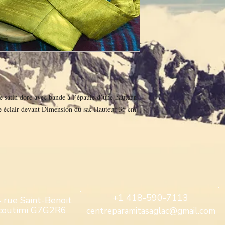
de satin doré avec bande à l’épaule d’une hauteur
e éclair devant Dimension du sac Hauteur 35 cm
+1 418-590-7113
 rue Saint-Benoit
coutimi G7G2R6
centreparamitasaglac@gmail.com