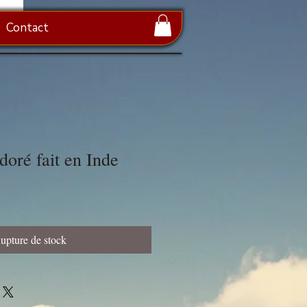
Contact
doré fait en Inde
upture de stock