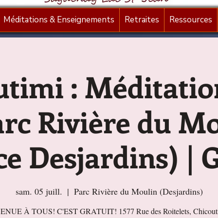
Méditations & Enseignements
Retraites
Ressources
timi : Méditati
arc Rivière du M
e Desjardins) | 
sam. 05 juill.
  |  
Parc Rivière du Moulin (Desjardins)
NUE À TOUS! C'EST GRATUIT! 1577 Rue des Roitelets, Chicout