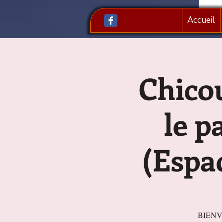
Accueil
Chicou
le p
(Espac
BIENVE