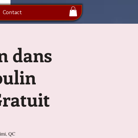
Contact
on dans
oulin
Gratuit
imi, QC