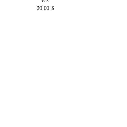
Prix
20,00 $
Vente expirée
Type de billet
Samedi PM
Plus d'info
Prix
20,00 $
Vente expirée
Type de billet
Dimanche AM
Plus d'info