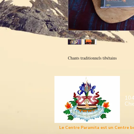
Chants traditionnels tibétains
104
Chi
Le Centre Paramita est un Centre b