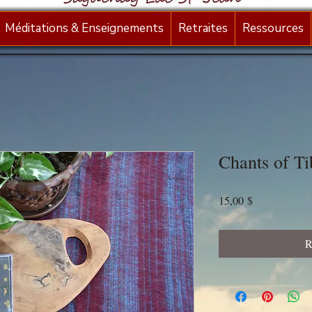
Méditations & Enseignements
Retraites
Ressources
Chants of Ti
Prix
15,00 $
R