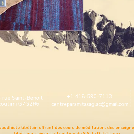
+1 418-590-7113
 rue Saint-Benoit
coutimi G7G2R6
centreparamitasaglac@gmail.com
ouddhiste tibétain offrant des cours de méditation, des enseign
tibétaine, suivant la tradition de S.S. le Dalaï-Lama